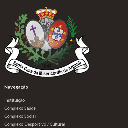
Padre Lucas Pio celebra missa na
nossa capela
10/12/2025
scmarganil
Como já vem sendo hábito, o nosso padre Lucas
Pio veio celebrar a missa na nossa capela.
Torna-se ainda mais especial nesta época
natalícia.
Navegação
Read more
Instituição
Complexo Saúde
Complexo Social
Complexo Desportivo / Cultural