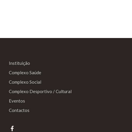
Portas de Natal 2025
22/12/2025
scmarganil
A magia do Natal já chegou aos nossos
corredores! Para espalhar ainda mais alegria,
paz e harmonia, desafiámos todos os nossos
colaboradores a decorar as portas da
Instituição
instituição com toda a criatividade e espírito
natalício. O resultado? Um verdadeiro desfile de
Complexo Saúde
imaginação e encanto! Antes da grande decisão
Complexo Social
a avaliação pelo Júri da decoração das portas
Complexo Desportivo / Cultural
participantes. Aqui vão imagens referentes a
Eventos
algumas equipas participantes.
Contactos
Read more