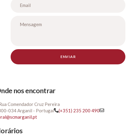
nde nos encontrar
Rua Comendador Cruz Pereira
00-034 Arganil - Portugal
(+351) 235 200 490
ral@scmarganil.pt
orários