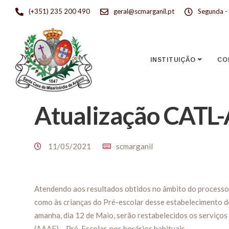
(+351) 235 200 490
geral@scmarganil.pt
Segunda - 
INSTITUIÇÃO
CO
Atualização CATL
11/05/2021
scmarganil
Atendendo aos resultados obtidos no âmbito do processo 
como às crianças do Pré-escolar desse estabelecimento de 
amanha, dia 12 de Maio, serão restabelecidos os serviços
(AAAF) – Pré-Escolar, nos horários habituais.