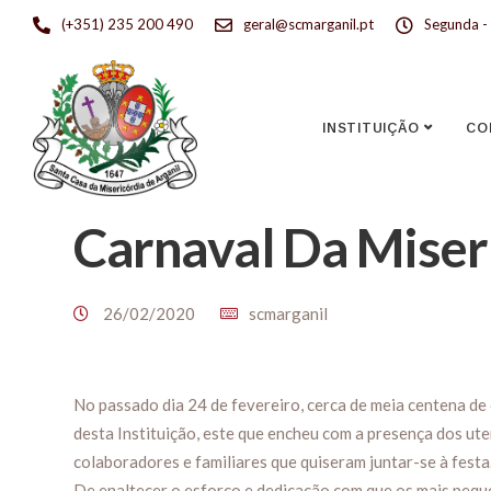
(+351) 235 200 490
geral@scmarganil.pt
Segunda - 
INSTITUIÇÃO
CO
Carnaval Da Miser
26/02/2020
scmarganil
No passado dia 24 de fevereiro, cerca de meia centena de 
desta Instituição, este que encheu com a presença dos ute
colaboradores e familiares que quiseram juntar-se à festa
De enaltecer o esforço e dedicação com que os mais peque