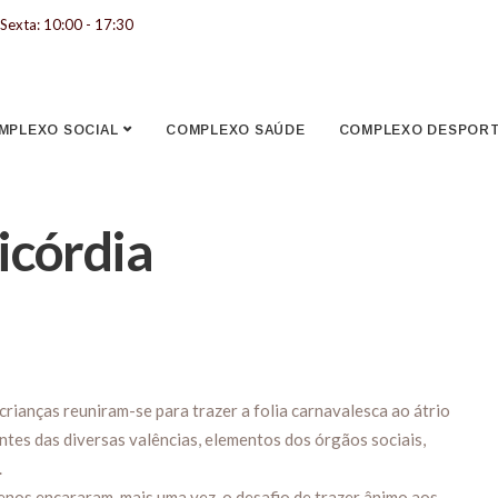
Sexta: 10:00 - 17:30
MPLEXO SOCIAL
COMPLEXO SAÚDE
COMPLEXO DESPORTI
icórdia
crianças reuniram-se para trazer a folia carnavalesca ao átrio
ntes das diversas valências, elementos dos órgãos sociais,
.
nos encararam, mais uma vez, o desafio de trazer ânimo aos