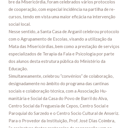
bre da Misericórdia, foram celebrados vários protocolos
de cooperação, com especial incidência na partilha de re­
cursos, tendo em vista uma maior eficácia na intervenção
social local.
Nesse sentido, a Santa Casa de Arganil celebrou pro­tocolo
com o Agrupamento de Escolas, visando a utilização da
Mata das Misericórdias, bem como a prestação de ser­viços
especializados de Tera­pia da Fala e Psicologia por parte
dos alunos desta estru­tura pública do Ministério da
Educação.
Simultanea­mente, celebrou “convénios” de colaboração,
de­signadamente no âmbito do programa das cantinas
sociais e colaboração técnica, com a Associação Hu­
manitária e So­cial da Casa do Povo de Barril do Alva,
Centro Social da Fre­guesia de Cepos, Centro Social e
Paroquial do Sarzedo e o Centro Socio Cul­tural de Anseriz.
Para o Provedor da Institui­ção, Prof. José Dias Coimbra,