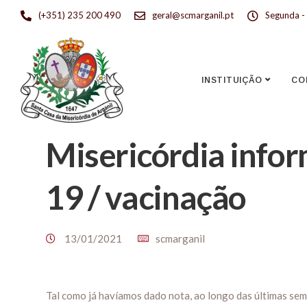
(+351) 235 200 490
geral@scmarganil.pt
Segunda - 
INSTITUIÇÃO
CO
Misericórdia info
19 / vacinação
13/01/2021
scmarganil
Tal como já havíamos dado nota, ao longo das últimas sem