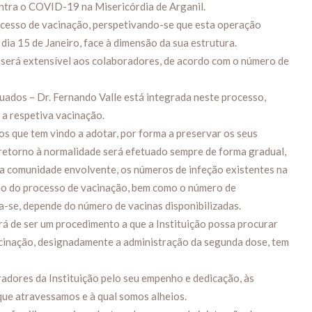
ntra o COVID-19 na Misericórdia de Arganil.
rocesso de vacinação, perspetivando-se que esta operação
 dia 15 de Janeiro, face à dimensão da sua estrutura.
 será extensível aos colaboradores, de acordo com o número de
uados – Dr. Fernando Valle está integrada neste processo,
 a respetiva vacinação.
os que tem vindo a adotar, por forma a preservar os seus
 retorno à normalidade será efetuado sempre de forma gradual,
a comunidade envolvente, os números de infeção existentes na
ão do processo de vacinação, bem como o número de
a-se, depende do número de vacinas disponibilizadas.
rá de ser um procedimento a que a Instituição possa procurar
acinação, designadamente a administração da segunda dose, tem
dores da Instituição pelo seu empenho e dedicação, às
que atravessamos e à qual somos alheios.